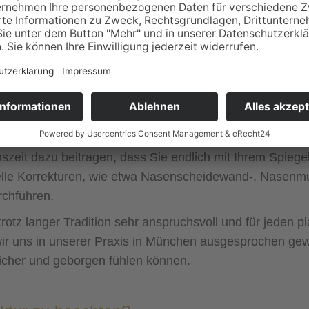
ur bewirken?
latt oder sind die Nasenflügel zu groß, wird die Nase oft 
inant.
 Nasen-OP
e kann auch eine
Nasenatmungsbehinderung
Anlass fü
können wir als plastische Chirurgen mit einer Nasenkor
zeit dazu beitragen, dass Sie endlich mit Ihrem Spiegel
onelle Korrekturen, wie etwa Nasenscheidewand-, Nasen
chführen.
rotz langer Tradition sehr anspruchsvoll und für jeden p
ir uns in unserer Praxis in München ausgesprochen gewis
sicher und geborgen fühlen können.