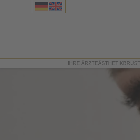
IHRE ÄRZTE
ÄSTHETIK
BRUS
Dr. med. Felix Graf von 
Gesicht
Dr. Beate Schneider
Brust
Dr. med. Ingrid Winter
Körper
Philosophie