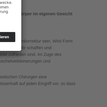
als
Fremdkörper im eigenen Gesicht
r eine Nasenkorrektur sein. Wird Form
rektur Abhilfe schaffen und
bild zufrieden sind. Im Zuge des
muschelverkleinerungen und
lastischen Chirurgen eine
senhaft auf jeden Eingriff vor, so dass