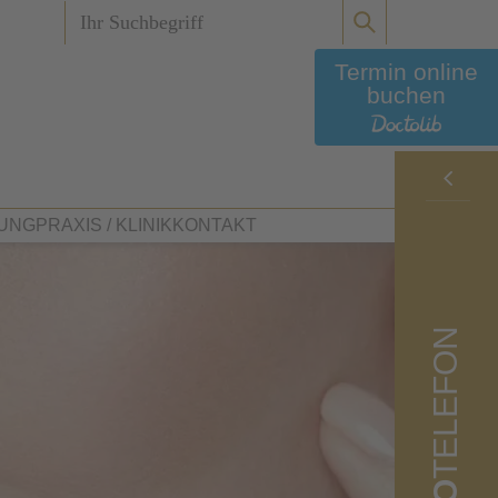
Termin online
buchen
UNG
PRAXIS / KLINIK
KONTAKT
ust
ung mit Hyaluronsäure
Praxisteam
TELEFON
t und Körper
pie
Ihre Ärzte
ung mit Nervengift
Plastische Chirurgie
 – Hautabschleifung
Praxisrundgang
trophie – Kaumuskelkorrektur
Belegklinik Dritter Orden