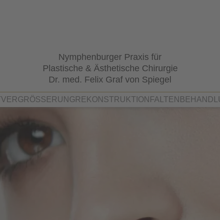
Nymphenburger Praxis für
Plastische & Ästhetische Chirurgie
Dr. med. Felix Graf von Spiegel
TVERGRÖSSERUNG
REKONSTRUKTION
FALTENBEHANDL
Spiegel
Rekonstruktion der weiblichen Br
Faltenbehandl
Rekonstruktion von Gesicht, Hau
Eigenfettthera
Faltenbehandl
Dermabrasion
Masseterhyper