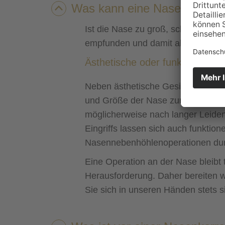
Was kann eine Nasenkorrekt
Ist die Nase zu groß, schief oder p
empfunden und damit als sehr dom
Ästhetische oder funktionelle
Neben ästhetische Gesichtspunkt
und Größe der Nase zur Belastung, 
möglicherweise nach langer Leidens
Eingriffs lassen sich auch funkti
Nasennebenhöhlenoperationen dur
Eine Operation an der Nase bleibt t
Herausforderung. Daher bereiten w
Sie sich in unseren Händen stets 