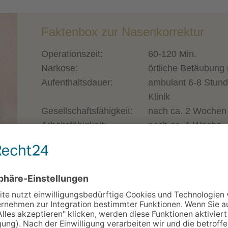
Faktenbox zur Nasenkorrektur
Operationszeit:
60-120 Min.
Narkose:
örtliche Betäubung
Aufenthaltsdauer:
ambulant 6-8 Stunde
Klinik
Gesellschaftsfähigkeit:
nach ca. 2 Wochen
Arbeitsfähigkeit:
nach ca. 1 Woche
Sport:
nach 2 Wochen; Ko
Schmerzen:
gering
Fadenzug:
nach 7 Tagen
Nachsorge:
Tipps zum HERU