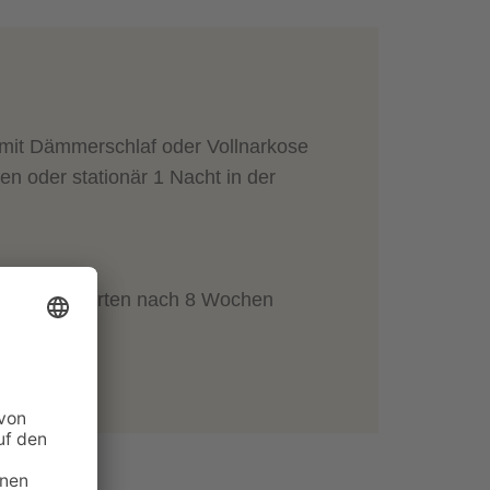
 mit Dämmerschlaf oder Vollnarkose
n oder stationär 1 Nacht in der
ntaktsportarten nach 8 Wochen
NTERLADEN