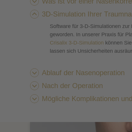
Was ist vor einer Nasenkorr
3D-Simulation Ihrer Traumn
Im Rahmen der Erstvorstellung i
Sie uns, was Sie in ästhetischer
Software für 3-D-Simulationen zur
analysieren. So können wir auf I
geworden. In unserer Praxis für Pl
fotografische Dokumentation
v
Crisalix 3-D-Simulation
können Sie 
Nasenkorrektur aussehen soll.
lassen sich Unsicherheiten ausräu
Mit Wirkung zum 01.04.2006 ist d
Während Ihres Vorstellungstermi
Ablauf der Nasenoperation
Um das Risiko postoperativer Nac
Nach der Operation
Einnahme von
Aspirin
verzichte
Mögliche Komplikationen und
Klinikum Dritter Or
Gipsschiene