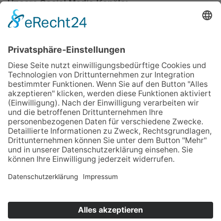
Unsere Social Media Kanäle:
Instagram
YouTube
Vorsitzender des Landesverbandes Südbayern der
DGPRÄC
IMPRESSUM
DATENSCHUTZERKLÄRUNG
HAFTUNGSAUSSCHLUSS